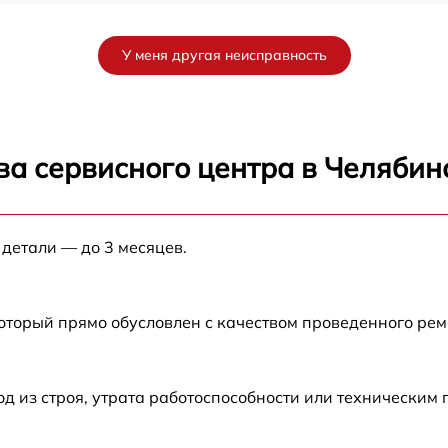
a
от 60 мин
У меня другая неисправность
от 60 мин
от 60 мин
ва сервисного центра в Челябин
a
от 60 мин
 детали — до 3 месяцев.
от 60 мин
от 60 мин
который прямо обусловлен с качеством проведенного ре
от 60 мин
 из строя, утрата работоспособности или техническим
от 60 мин