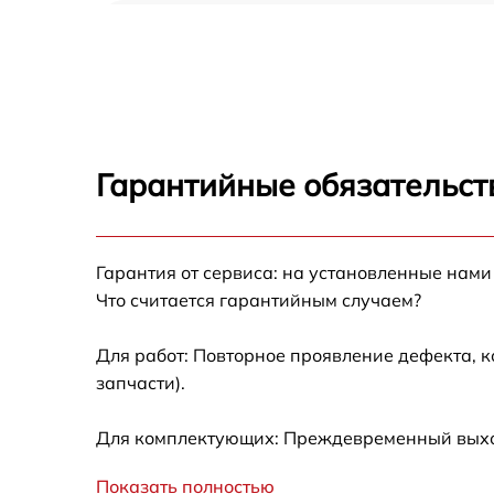
Чистка CCD/CMOS матрицы Canon EOS 60D
Устранение битых пикселей на CCD/CMOS
матрице Canon EOS 60Da
Замена платы отсека карты памяти Canon
EOS 60Da
Гарантийные обязательст
Замена материнской платы Canon EOS 60D
Гарантия от сервиса: на установленные нами
Замена затвора Canon EOS 60Da
Что считается гарантийным случаем?
Замена корпуса Canon EOS 60Da
Для работ: Повторное проявление дефекта, 
запчасти).
Замена контроллера питания Canon EOS
60Da
Для комплектующих: Преждевременный выход
Замена дисплея (экрана) Canon EOS 60Da
Показать полностью