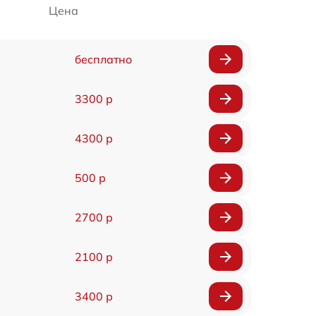
Цена
бесплатно
3300 р
4300 р
500 р
2700 р
2100 р
3400 р