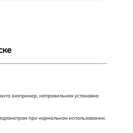
3500 р
3900 р
3800 р
ске
3300 р
2300 р
2200 р
монта (например, неправильная установка
2500 р
 параметрам при нормальном использовании.
2200 р