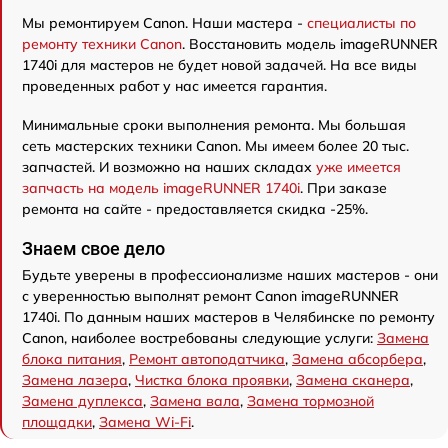
Мы ремонтируем Canon. Наши мастера -
специалисты по
ремонту техники Canon
. Восстановить модель imageRUNNER
1740i для мастеров не будет новой задачей. На все виды
проведенных работ у нас имеется гарантия.
Минимальные сроки выполнения ремонта. Мы большая
сеть мастерских техники Canon. Мы имеем более 20 тыс.
запчастей. И возможно на наших складах
уже имеется
запчасть на модель imageRUNNER 1740i
. При заказе
ремонта на сайте - предоставляется скидка -25%.
Знаем свое дело
Будьте уверены в профессионализме наших мастеров - они
с уверенностью выполнят ремонт Canon imageRUNNER
1740i. По данным наших мастеров в Челябинске по ремонту
Canon, наиболее востребованы следующие услуги:
Замена
блока питания
,
Ремонт автоподатчика
,
Замена абсорбера
,
Замена лазера
,
Чистка блока проявки
,
Замена сканера
,
Замена дуплекса
,
Замена вала
,
Замена тормозной
площадки
,
Замена Wi-Fi
.