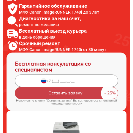
Гарантийное обслуживание
МФУ Canon imageRUNNER 1740i до 3 лет
Диагностика за наш счет,
ремонт по желанию
Бесплатный выезд курьера
в день обращения
Срочный ремонт
МФУ Canon imageRUNNER 1740i от 35 минут
Бесплатная консультация со
специалистом
Оставить заявку
Нажимая на кнопку "Оставить заявку" Вы соглашаетесь c
политикой
конфиденциальности